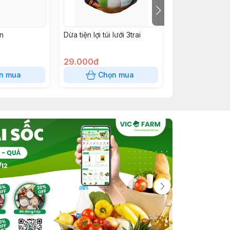
n
Dừa tiện lợi túi lưới 3trai
K
29.000đ
7.000đ
n mua
Chọn mua
Chọn