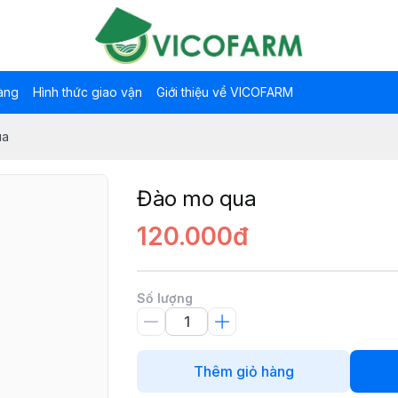
àng
Hình thức giao vận
Giới thiệu về VICOFARM
ua
Đào mo qua
120.000đ
Số lượng
Thêm giỏ hàng