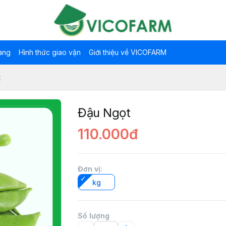
àng
Hình thức giao vận
Giới thiệu về VICOFARM
t
Đậu Ngọt
110.000đ
Đơn vị
:
kg
Số lượng