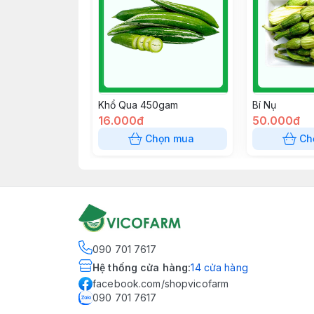
Khổ Qua 450gam
Bí Nụ
16.000đ
50.000đ
Chọn mua
Ch
090 701 7617
Hệ thống cửa hàng
:
14
cửa hàng
facebook.com/shopvicofarm
090 701 7617