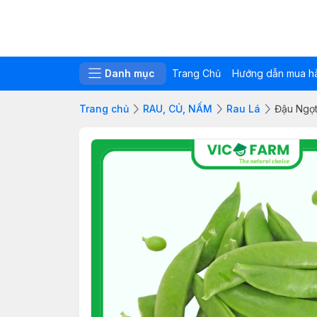
Danh mục
Trang Chủ
Hướng dẫn mua h
Trang chủ
RAU, CỦ, NẤM
Rau Lá
Đậu Ngọ