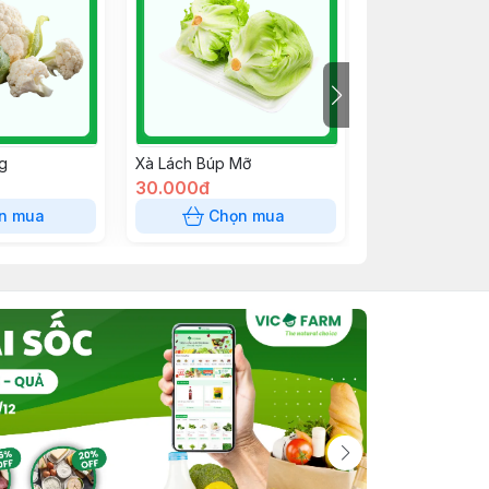
g
Xà Lách Búp Mỡ
Rau Diếp Cá
30.000đ
60.000đ
n mua
Chọn mua
Chọn