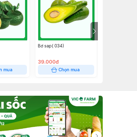
Bơ sap( 034)
Xoài Tứ Quý
39.000đ
35.000đ
n mua
Chọn mua
Chọn