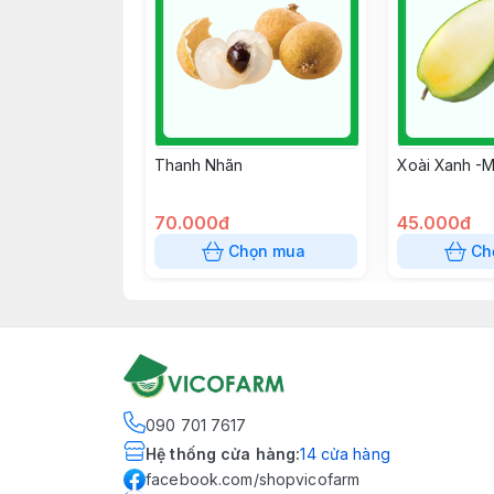
Thanh Nhãn
Xoài Xanh -M
70.000đ
45.000đ
Chọn mua
Ch
090 701 7617
Hệ thống cửa hàng
:
14
cửa hàng
facebook.com/shopvicofarm