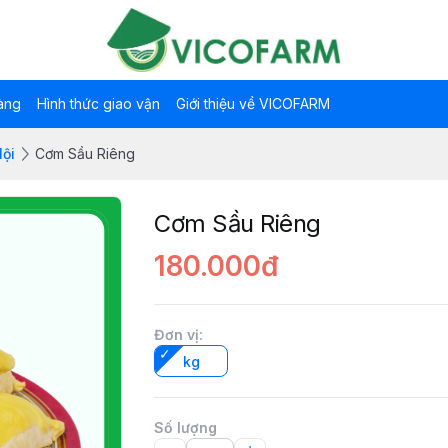
àng
Hình thức giao vận
Giới thiệu về VICOFARM
Nội
Cơm Sầu Riêng
Cơm Sầu Riêng
180.000đ
Đơn vị
:
kg
Số lượng