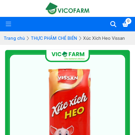
0
Trang chủ
THỰC PHẨM CHẾ BIẾN
Xúc Xích Heo Vissan