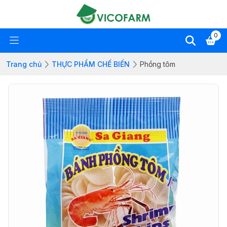
0
Trang chủ
THỰC PHẨM CHẾ BIẾN
Phồng tôm