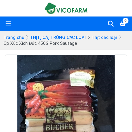
0
Trang chủ
THỊT, CÁ, TRỨNG CÁC LOẠI
Thịt các loại
Cp Xúc Xích Đức 450G Pork Sausage