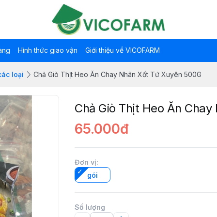
àng
Hình thức giao vận
Giới thiệu về VICOFARM
các loại
Chả Giò Thịt Heo Ăn Chay Nhân Xốt Tứ Xuyên 500G
Chả Giò Thịt Heo Ăn Chay
65.000đ
Đơn vị
:
gói
Số lượng