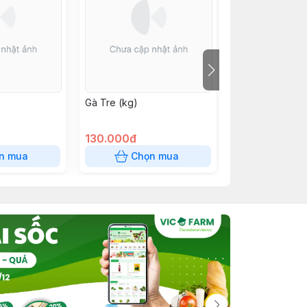
Gà Tre (kg)
Xuong Đuoi He
130.000đ
80.000đ
n mua
Chọn mua
Chọn