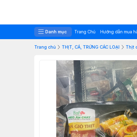
Danh mục
Trang Chủ
Hướng dẫn mua h
Trang chủ
THỊT, CÁ, TRỨNG CÁC LOẠI
Thịt 