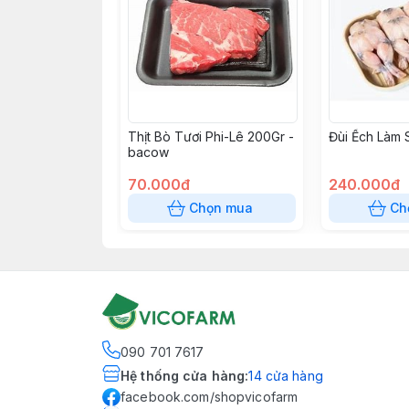
Thịt Bò Tươi Phi-Lê 200Gr -
Đùi Ếch Làm 
bacow
70.000đ
240.000đ
Chọn mua
Ch
090 701 7617
Hệ thống cửa hàng
:
14
cửa hàng
facebook.com/shopvicofarm