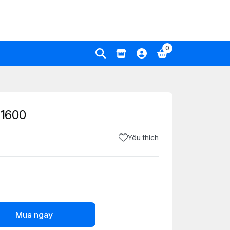
0
51600
Yêu thích
Mua ngay