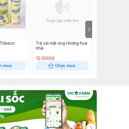
Tribeco
Trà vải mật ong Hương hoa
Sữa chua uống 
nhài
12.000đ
26.000đ
n mua
Chọn mua
Chọn