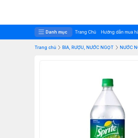
Danh mục
Trang Chủ
Hướng dẫn mua h
Trang chủ
BIA, RƯỢU, NƯỚC NGỌT
NƯỚC 