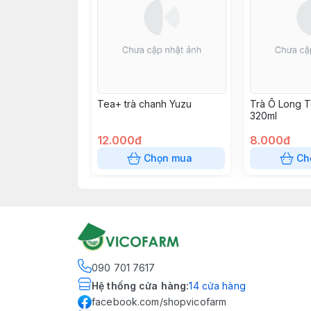
Tea+ trà chanh Yuzu
Trà Ô Long T
320ml
12.000đ
8.000đ
Chọn mua
Ch
090 701 7617
Hệ thống cửa hàng
:
14
cửa hàng
facebook.com/shopvicofarm