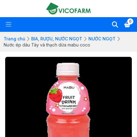
0
Trang chủ
BIA, RƯỢU, NƯỚC NGỌT
NƯỚC NGỌT
Nước ép dâu Tây và thạch dừa mabu coco