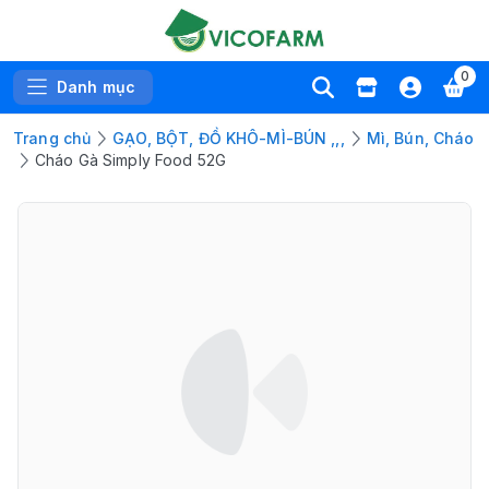
0
Danh mục
Trang chủ
GẠO, BỘT, ĐỒ KHÔ-MÌ-BÚN ,,,
Mì, Bún, Cháo
Cháo Gà Simply Food 52G