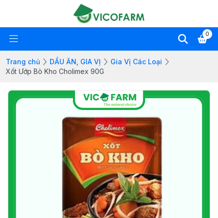
0
Trang chủ
DẦU ĂN, GIA VỊ
Gia Vị Các Loại
Xốt Ướp Bò Kho Cholimex 90G