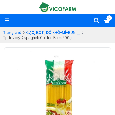
0
Trang chủ
GẠO, BỘT, ĐỒ KHÔ-MÌ-BÚN ,,,
Tpddv mỳ ý spagheti Golden Farm 500g