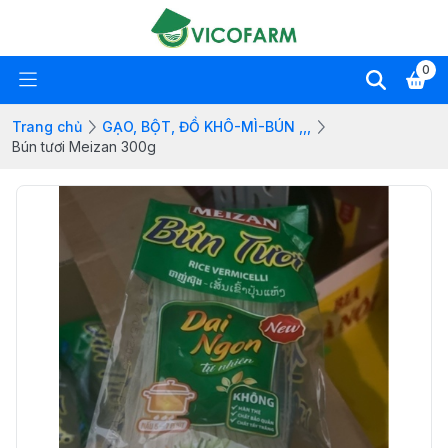
0
Trang chủ
GẠO, BỘT, ĐỒ KHÔ-MÌ-BÚN ,,,
Bún tươi Meizan 300g