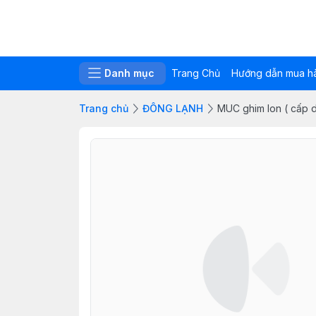
Danh mục
Trang Chủ
Hướng dẫn mua h
Trang chủ
ĐÔNG LẠNH
MUC ghim lon ( cấp 