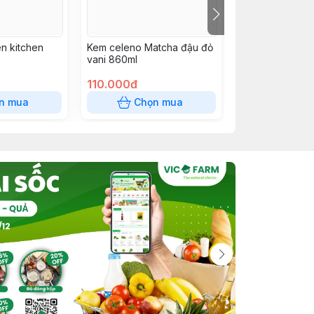
ên kitchen
Kem celeno Matcha đậu đỏ
Jambo 500g lc
vani 860ml
110.000đ
110.000đ
n mua
Chọn mua
Chọn