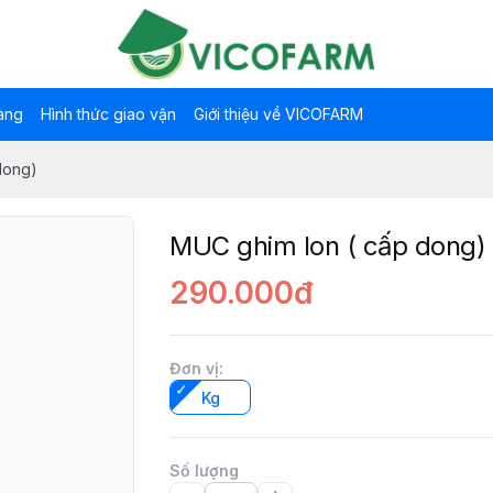
àng
Hình thức giao vận
Giới thiệu về VICOFARM
dong)
MUC ghim lon ( cấp dong)
290.000đ
Đơn vị
:
Kg
Số lượng