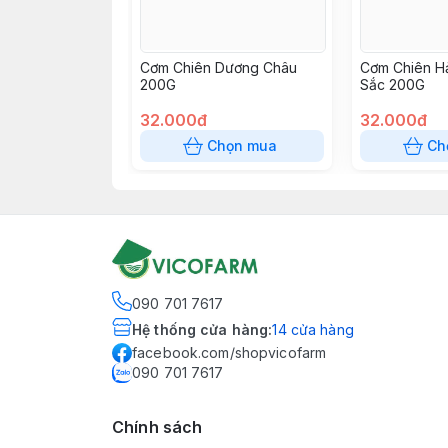
Cơm Chiên Dương Châu
Cơm Chiên H
200G
Sắc 200G
32.000đ
32.000đ
Chọn mua
Ch
090 701 7617
Hệ thống cửa hàng
:
14
cửa hàng
facebook.com/shopvicofarm
090 701 7617
Chính sách