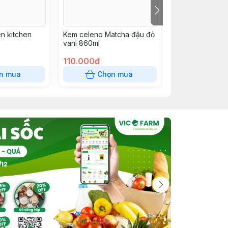
ên kitchen
Kem celeno Matcha đậu đỏ
Jambo 500g lc
vani 860ml
110.000đ
110.000đ
n mua
Chọn mua
Chọn