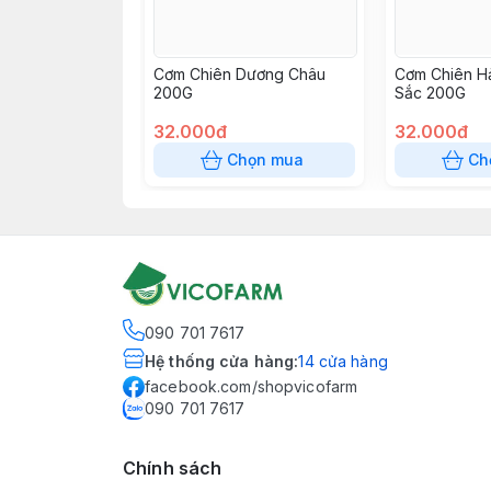
Cơm Chiên Dương Châu
Cơm Chiên H
200G
Sắc 200G
32.000đ
32.000đ
Chọn mua
Ch
090 701 7617
Hệ thống cửa hàng
:
14
cửa hàng
facebook.com/shopvicofarm
090 701 7617
Chính sách