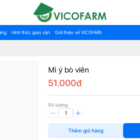
àng
Hình thức giao vận
Giới thiệu về VICOFARM
Mì ý bò viên
51.000đ
Số lượng
Thêm giỏ hàng