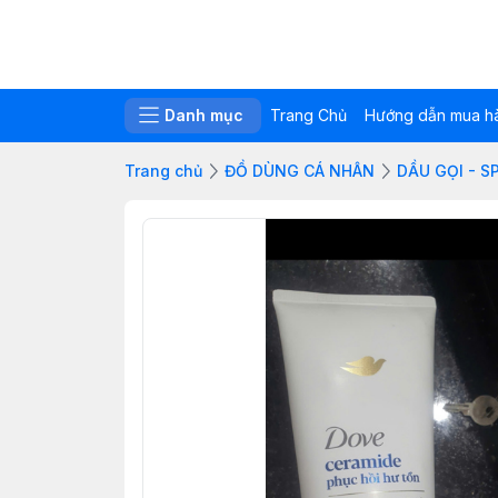
Danh mục
Trang Chủ
Hướng dẫn mua h
Trang chủ
ĐỒ DÙNG CÁ NHÂN
DẦU GỌI - S