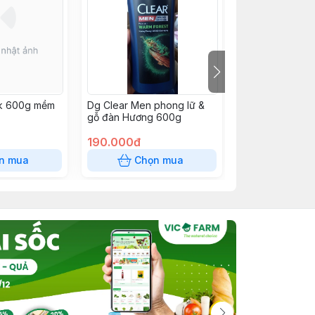
lk 600g mềm
Dg Clear Men phong lữ &
KEM XẢ SERU
gỗ đàn Hương 600g
BIOTIN NGĂN 
TÓC 600G
190.000đ
175.000đ
n mua
Chọn mua
Chọn