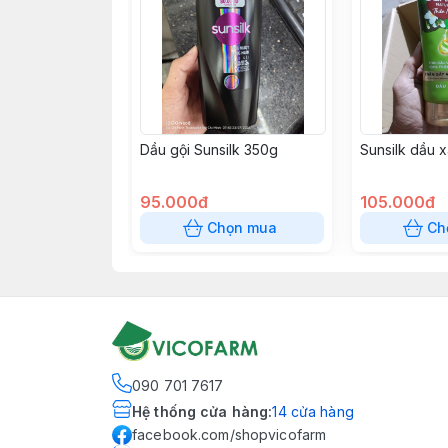
Dầu gội Sunsilk 350g
Sunsilk dầu 
95.000đ
105.000đ
Chọn mua
Ch
090 701 7617
Hệ thống cửa hàng
:
14
cửa hàng
facebook.com/shopvicofarm