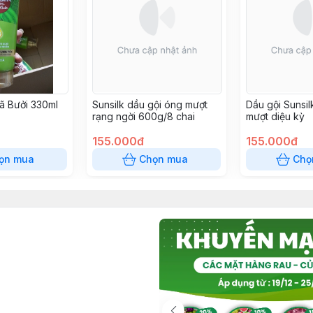
xã Bưởi 330ml
Sunsilk dầu gội óng mượt
Dầu gội Sunsi
rạng ngời 600g/8 chai
mượt diệu kỳ
155.000đ
155.000đ
ọn mua
Chọn mua
Chọ