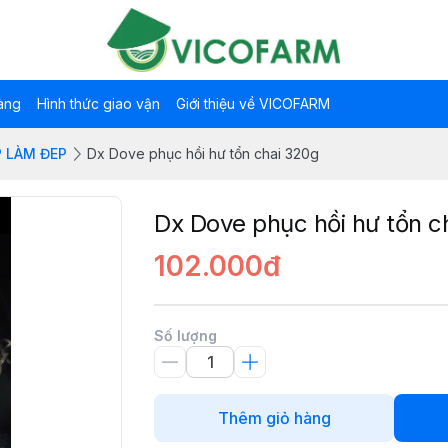
àng
Hình thức giao vận
Giới thiệu về VICOFARM
P LÀM ĐEP
Dx Dove phục hồi hư tổn chai 320g
Dx Dove phục hồi hư tổn c
102.000đ
Số lượng
Thêm giỏ hàng