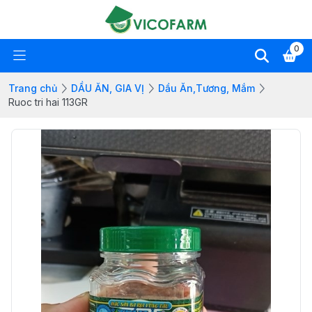
0
Trang chủ
DẦU ĂN, GIA VỊ
Dầu Ăn,Tương, Mắm
Ruoc tri hai 113GR