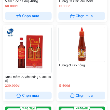
Mắm ruốc bà duệ 400g
Tương Cà Chin-Su 250G
60.000đ
19.000đ
Chọn mua
Chọn mua
Tương ớt cay nồng
Nước mắm truyền thống Cana 45
độ
230.000đ
15.500đ
Chọn mua
Chọn mua