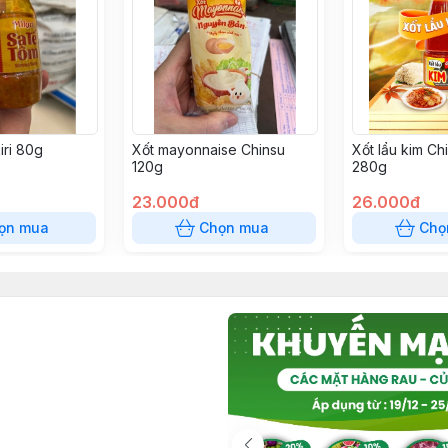
iri 80g
Xốt mayonnaise Chinsu
Xốt lẩu kim Ch
120g
280g
23.000đ
26.000đ
ọn mua
Chọn mua
Chọ