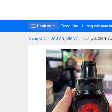
Danh mục
Trang Chủ
Hướng dẫn mua h
Trang chủ
DẦU ĂN, GIA VỊ
Tương ớt CHIN-SU