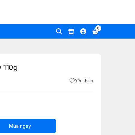
0
 110g
Yêu thích
Mua ngay