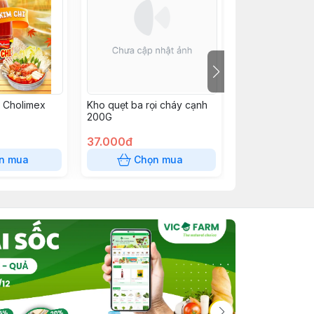
i Cholimex
Kho quẹt ba rọi cháy cạnh
Xốt Thái tỏi ớt 
200G
200G
37.000đ
37.000đ
n mua
Chọn mua
Chọn