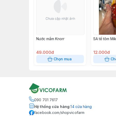
Nước mắm Knorr
SA tế tôm Mik
49.000đ
12.000đ
Chọn mua
Ch
090 701 7617
Hệ thống cửa hàng
:
14
cửa hàng
facebook.com/shopvicofarm