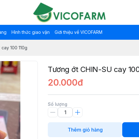
àng
Hình thức giao vận
Giới thiệu về VICOFARM
 cay 100 110g
Tương ớt CHIN-SU cay 100
20.000đ
Số lượng
Thêm giỏ hàng