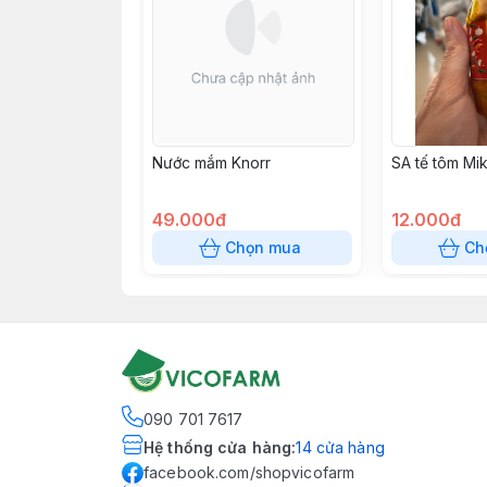
Nước mắm Knorr
SA tế tôm Mik
49.000đ
12.000đ
Chọn mua
Ch
090 701 7617
Hệ thống cửa hàng
:
14
cửa hàng
facebook.com/shopvicofarm