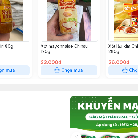
iri 80g
Xốt mayonnaise Chinsu
Xốt lẩu kim Ch
120g
280g
23.000đ
26.000đ
ọn mua
Chọn mua
Chọ