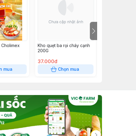
i Cholimex
Kho quẹt ba rọi cháy cạnh
Xốt Thái tỏi ớt 
200G
200G
37.000đ
37.000đ
n mua
Chọn mua
Chọn