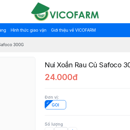
àng
Hình thức giao vận
Giới thiệu về VICOFARM
Safoco 300G
Nui Xoắn Rau Củ Safoco 
24.000đ
Đơn vị
:
GOI
Số lượng