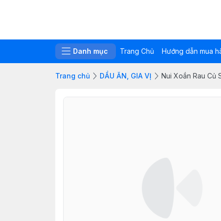
Danh mục
Trang Chủ
Hướng dẫn mua h
Trang chủ
DẦU ĂN, GIA VỊ
Nui Xoắn Rau Củ 