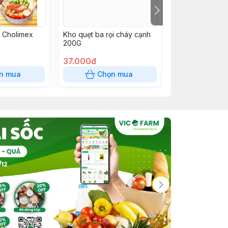
i Cholimex
Kho quẹt ba rọi cháy cạnh
Xốt Thái tỏi ớt 
200G
200G
37.000đ
37.000đ
n mua
Chọn mua
Chọn