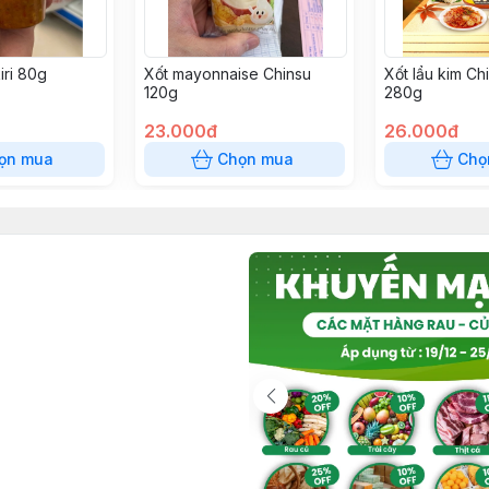
iri 80g
Xốt mayonnaise Chinsu
Xốt lẩu kim Ch
120g
280g
23.000đ
26.000đ
ọn mua
Chọn mua
Chọ