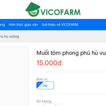
àng
Hình thức giao vận
Giới thiệu về VICOFARM
hú hủ vuông
Muối tôm phong phú hủ v
15.000đ
Đơn vị
:
hũ
Số lượng