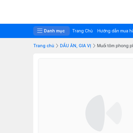
Danh mục
Trang Chủ
Hướng dẫn mua h
Trang chủ
DẦU ĂN, GIA VỊ
Muối tôm phong p