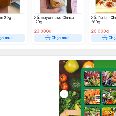
iri 80g
Xốt mayonnaise Chinsu
Xốt lẩu kim Ch
120g
280g
23.000đ
26.000đ
ọn mua
Chọn mua
Chọ