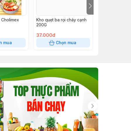
i Cholimex
Kho quẹt ba rọi cháy cạnh
Xốt Thái tỏi ớt 
200G
200G
37.000đ
37.000đ
n mua
Chọn mua
Chọn