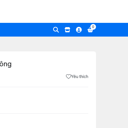
0
uông
Yêu thích