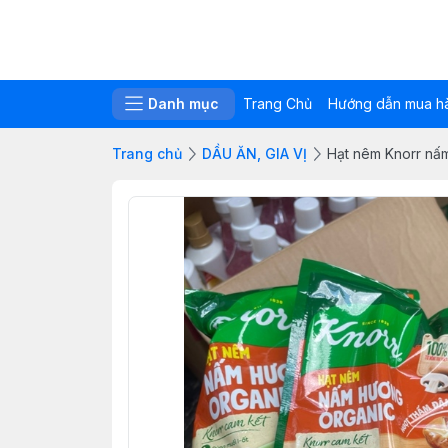
Danh mục
Trang Chủ
Hướng dẫn mua h
Trang chủ
DẦU ĂN, GIA VỊ
Hạt nêm Knorr nấ