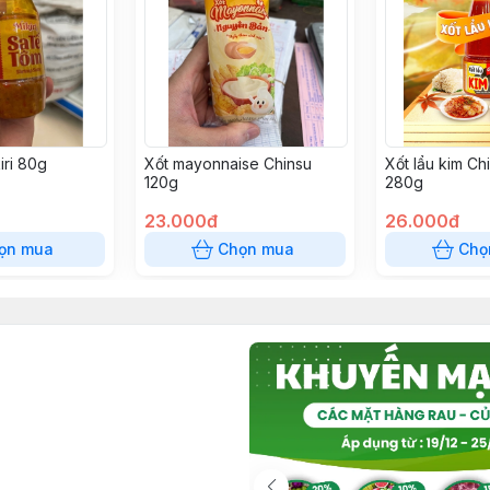
iri 80g
Xốt mayonnaise Chinsu
Xốt lẩu kim Ch
120g
280g
23.000đ
26.000đ
ọn mua
Chọn mua
Chọ