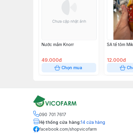
Nước mắm Knorr
SA tế tôm Mik
49.000đ
12.000đ
Chọn mua
Ch
090 701 7617
Hệ thống cửa hàng
:
14
cửa hàng
facebook.com/shopvicofarm