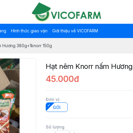
àng
Hình thức giao vận
Giới thiệu về VICOFARM
m Hương 380g+1knorr 150g
Hạt nêm Knorr nấm Hương
45.000đ
Đơn vị
:
GÓI
Số lượng