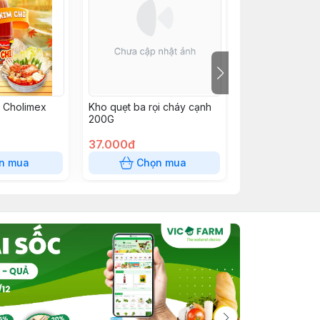
i Cholimex
Kho quẹt ba rọi cháy cạnh
Xốt Thái tỏi ớt 
200G
200G
37.000đ
37.000đ
n mua
Chọn mua
Chọn