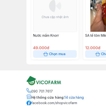
Nước mắm Knorr
SA tế tôm Mik
49.000đ
12.000đ
Chọn mua
Ch
090 701 7617
Hệ thống cửa hàng
:
14
cửa hàng
facebook.com/shopvicofarm