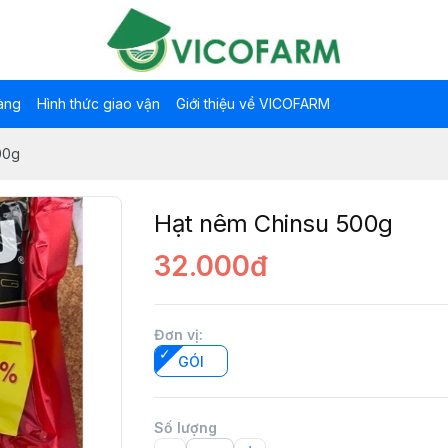
àng
Hình thức giao vận
Giới thiệu về VICOFARM
00g
Hạt nêm Chinsu 500g
32.000đ
Đơn vị
:
GÓI
Số lượng