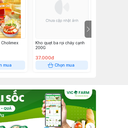
i Cholimex
Kho quẹt ba rọi cháy cạnh
Xốt Thái tỏi ớt 
200G
200G
37.000đ
37.000đ
n mua
Chọn mua
Chọn