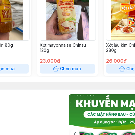
iri 80g
Xốt mayonnaise Chinsu
Xốt lẩu kim Ch
120g
280g
23.000đ
26.000đ
ọn mua
Chọn mua
Chọ