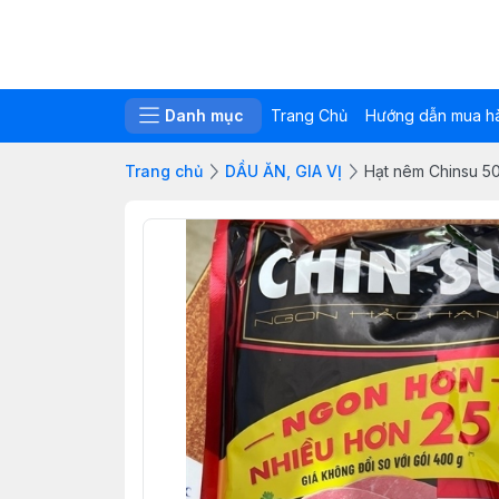
Danh mục
Trang Chủ
Hướng dẫn mua h
Trang chủ
DẦU ĂN, GIA VỊ
Hạt nêm Chinsu 5