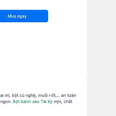
Mua ngay
i mì, bột củ nghệ, muối i-ốt,... an toàn
 ngon.
Bột bánh xèo
Tài Ký
mịn, chất