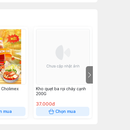
i Cholimex
Kho quẹt ba rọi cháy cạnh
Xốt Thái tỏi ớt 
200G
200G
37.000đ
37.000đ
n mua
Chọn mua
Chọn