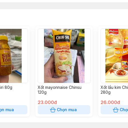
iri 80g
Xốt mayonnaise Chinsu
Xốt lẩu kim Ch
120g
280g
23.000đ
26.000đ
ọn mua
Chọn mua
Chọ