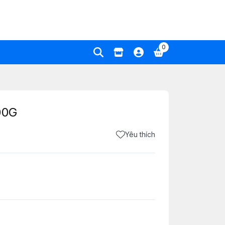
0
00G
Yêu thích