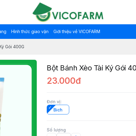
àng
Hình thức giao vận
Giới thiệu về VICOFARM
 Ký Gói 400G
Bột Bánh Xèo Tài Ký Gói 4
23.000đ
Đơn vị
:
Bich
Số lượng