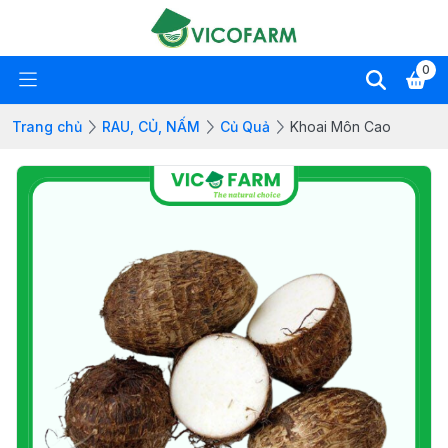
0
Trang chủ
RAU, CỦ, NẤM
Củ Quả
Khoai Môn Cao