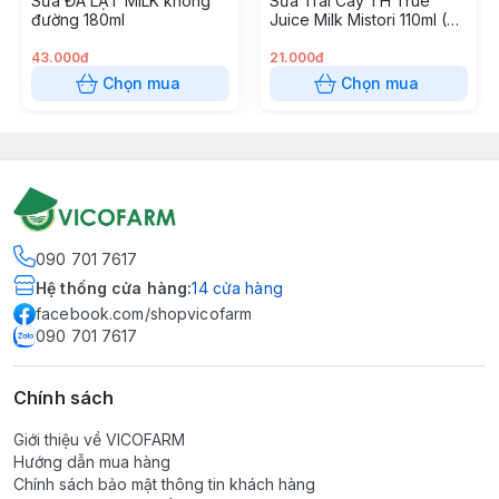
Sữa ĐÀ LẠT MILK không
Sữa Trái Cây TH True
đường 180ml
Juice Milk Mistori 110ml (Vị
Cam)
43.000đ
21.000đ
Chọn mua
Chọn mua
090 701 7617
Hệ thống cửa hàng
:
14
cửa hàng
facebook.com/shopvicofarm
090 701 7617
Chính sách
Giới thiệu về VICOFARM
Hướng dẫn mua hàng
Chính sách bảo mật thông tin khách hàng