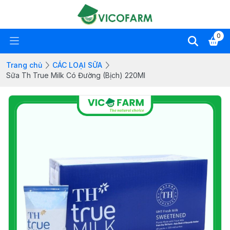
0
Trang chủ
CÁC LOẠI SỮA
Sữa Th True Milk Có Đường (Bịch) 220Ml