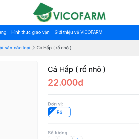
àng
Hình thức giao vận
Giới thiệu về VICOFARM
ải sản các loại
Cá Hấp ( rổ nhỏ )
Cá Hấp ( rổ nhỏ )
22.000đ
Đơn vị
:
Rổ
Số lượng