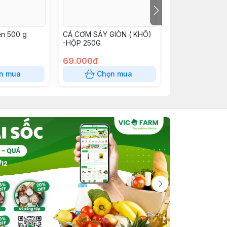
ền 500 g
CÁ CƠM SẤY GIÒN ( KHÔ)
GHẸ SỮA RANG
-HỘP 250G
CÀNG ( KHÔ) -
69.000đ
89.000đ
n mua
Chọn mua
Chọn