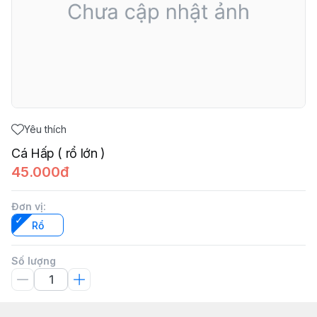
Yêu thích
Cá Hấp ( rổ lớn )
45.000đ
Đơn vị
:
Rổ
Số lượng