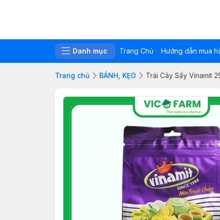
Danh mục
Trang Chủ
Hướng dẫn mua h
Trang chủ
BÁNH, KẸO
Trái Cây Sấy Vinamit 