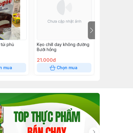
túi phủ
Kẹo chill day không đường
SNACK 12k
Bưởi hồng
21.000đ
12.000đ
n mua
Chọn mua
Chọn