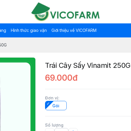
àng
Hình thức giao vận
Giới thiệu về VICOFARM
250G
Trái Cây Sấy Vinamit 250G
69.000đ
Đơn vị
:
Gói
Số lượng