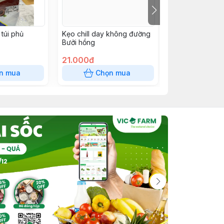
túi phủ
Kẹo chill day không đường
SNACK 12k
Bưởi hồng
21.000đ
12.000đ
n mua
Chọn mua
Chọn