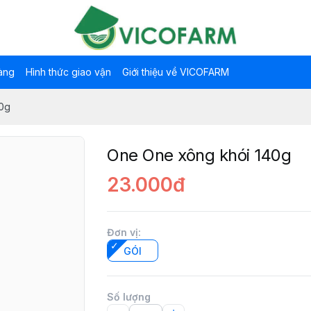
àng
Hình thức giao vận
Giới thiệu về VICOFARM
0g
One One xông khói 140g
23.000đ
Đơn vị
:
GÓI
Số lượng