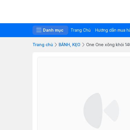
Danh mục
Trang Chủ
Hướng dẫn mua h
Trang chủ
BÁNH, KẸO
One One xông khói 14