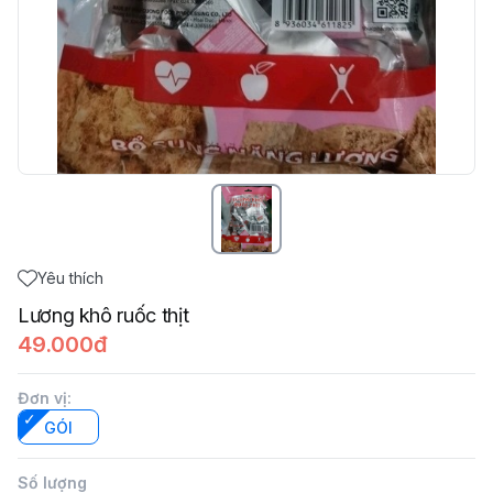
Yêu thích
Lương khô ruốc thịt
49.000đ
Đơn vị
:
GÓI
Số lượng