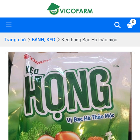
0
Trang chủ
BÁNH, KẸO
Kẹo họng Bạc Hà thảo mộc