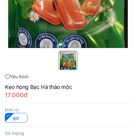
Yêu thích
Kẹo họng Bạc Hà thảo mộc
17.000đ
Đơn vị
:
gói
Số lượng