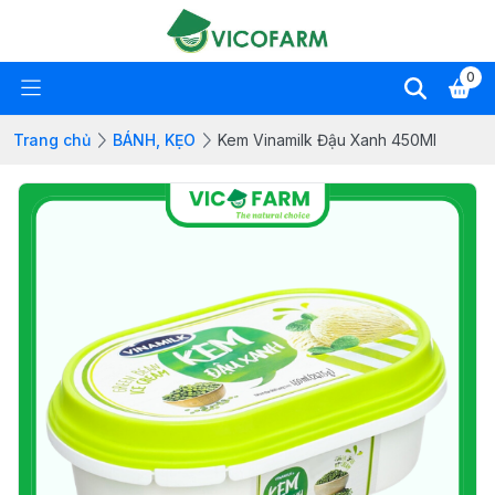
0
Trang chủ
BÁNH, KẸO
Kem Vinamilk Đậu Xanh 450Ml