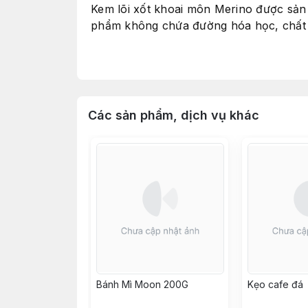
Kem lõi xốt khoai môn Merino được sản 
phẩm không chứa đường hóa học, chất 
Kem lõi xốt khoai môn Merino được sản 
miệng, sảng khoái cho người thưởng thứ
Hướng dẫn sử dụng : Sản phẩm dùng ăn 
Các sản phẩm, dịch vụ khác
Hướng dẫn bảo quản : Bảo quản ở nhiệt 
Bánh Mì Moon 200G
Kẹo cafe đá