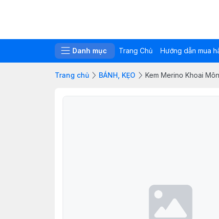
Danh mục
Trang Chủ
Hướng dẫn mua h
Trang chủ
BÁNH, KẸO
Kem Merino Khoai Mô