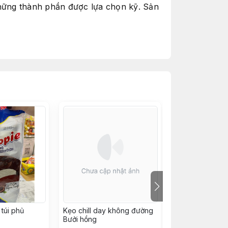
những thành phần được lựa chọn kỹ. Sản
g. Vị kem mát lạnh, mang lại sự ngon
túi phủ
Kẹo chill day không đường
SNACK 12k
Bưởi hồng