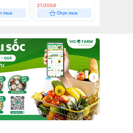
21.000đ
12.000đ
n mua
Chọn mua
Chọn