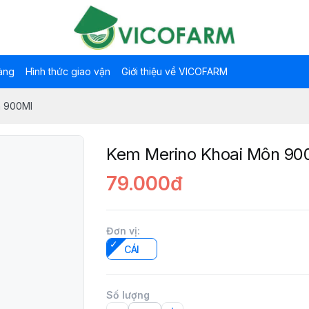
àng
Hình thức giao vận
Giới thiệu về VICOFARM
n 900Ml
Kem Merino Khoai Môn 90
79.000đ
Đơn vị
:
CÁI
Số lượng