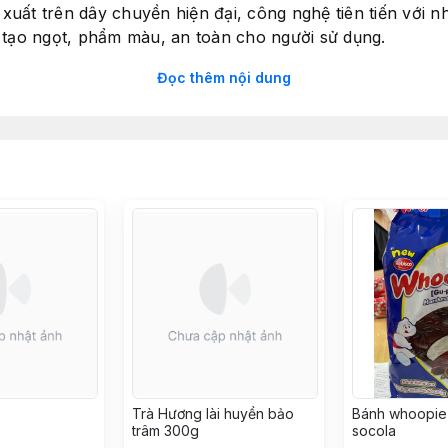
xuất trên dây chuyền hiện đại, công nghệ tiên tiến với 
tạo ngọt, phẩm màu, an toàn cho người sử dụng.
xuất từ nguồn nguyên liệu tươi ngon, đảm bảo chất lượn
Đọc thêm nội dung
c.
ngay sau khi mở bao bì.
độ từ -18 đến - 25 độ C.
Trà Hương lài huyền bảo
Bánh whoopie 
trâm 300g
socola