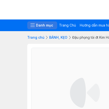
Danh mục
Trang Chủ
Hướng dẫn mua h
Trang chủ
BÁNH, KẸO
Đậu phọng tỏi ớt Kim 