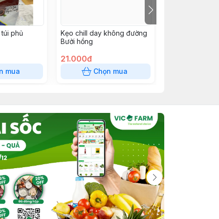
túi phủ
Kẹo chill day không đường
SNACK 12k
Bưởi hồng
21.000đ
12.000đ
n mua
Chọn mua
Chọn