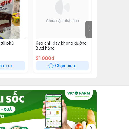
túi phủ
Kẹo chill day không đường
SNACK 12k
Bưởi hồng
21.000đ
12.000đ
n mua
Chọn mua
Chọn