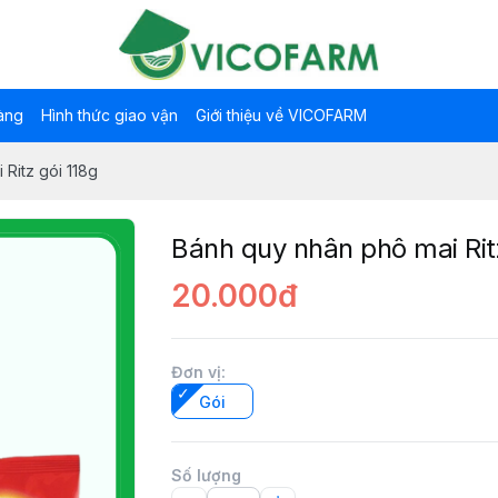
àng
Hình thức giao vận
Giới thiệu về VICOFARM
Ritz gói 118g
Bánh quy nhân phô mai Rit
20.000đ
Đơn vị
:
Gói
Số lượng