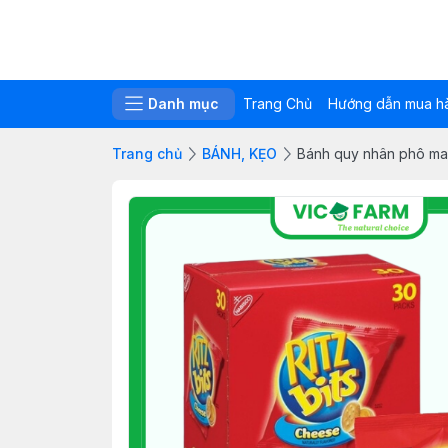
Danh mục
Trang Chủ
Hướng dẫn mua h
Trang chủ
BÁNH, KẸO
Bánh quy nhân phô mai 