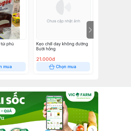
túi phủ
Kẹo chill day không đường
SNACK 12k
Bưởi hồng
21.000đ
12.000đ
n mua
Chọn mua
Chọn