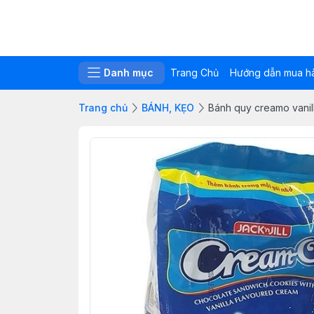
Danh mục
Trang Chủ
Hướng dẫn mua h
Trang chủ
BÁNH, KẸO
Bánh quy creamo vanil