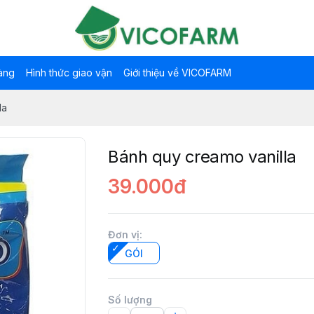
àng
Hình thức giao vận
Giới thiệu về VICOFARM
la
Bánh quy creamo vanilla
39.000đ
Đơn vị
:
GÓI
Số lượng