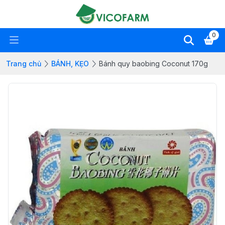
0
Trang chủ
BÁNH, KẸO
Bánh quy baobing Coconut 170g