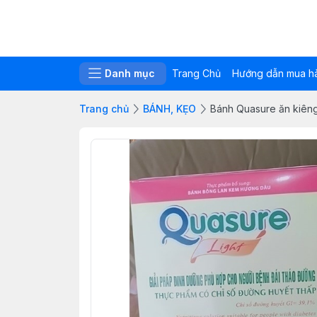
Danh mục
Trang Chủ
Hướng dẫn mua h
Trang chủ
BÁNH, KẸO
Bánh Quasure ăn kiêng