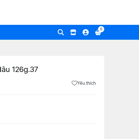
0
dâu 126g.37
Yêu thích