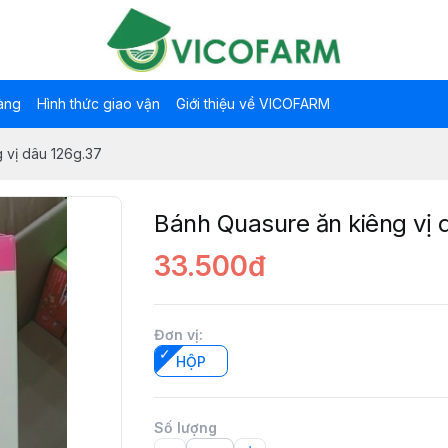
àng
Hình thức giao vận
Giới thiệu về VICOFARM
 vị dâu 126g.37
Bánh Quasure ăn kiêng vị 
33.500đ
Đơn vị
:
HỘP
Số lượng