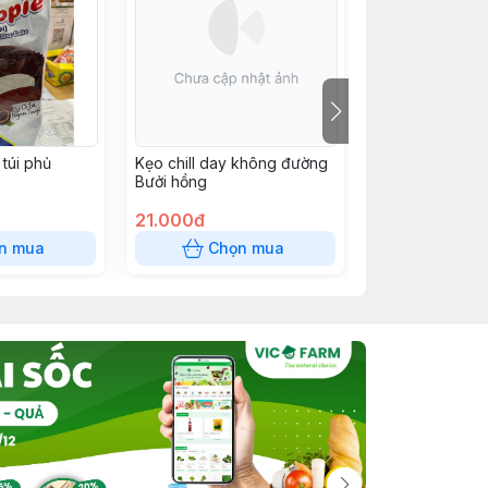
túi phủ
Kẹo chill day không đường
SNACK 12k
Bưởi hồng
21.000đ
12.000đ
n mua
Chọn mua
Chọn