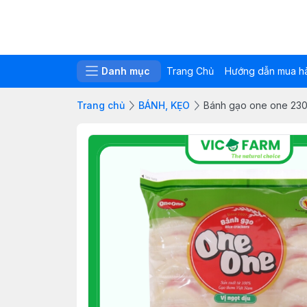
Danh mục
Trang Chủ
Hướng dẫn mua h
Trang chủ
BÁNH, KẸO
Bánh gạo one one 23