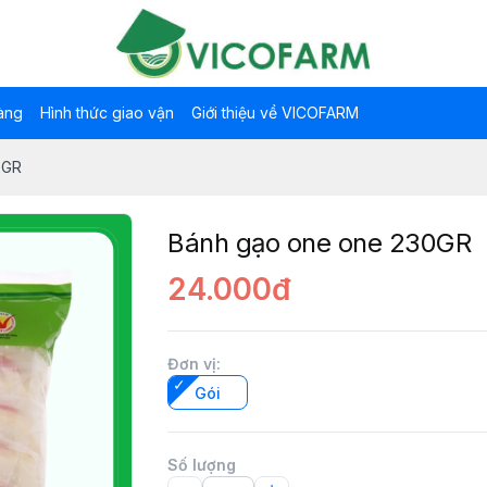
àng
Hình thức giao vận
Giới thiệu về VICOFARM
0GR
Bánh gạo one one 230GR
24.000đ
Đơn vị
:
Gói
Số lượng