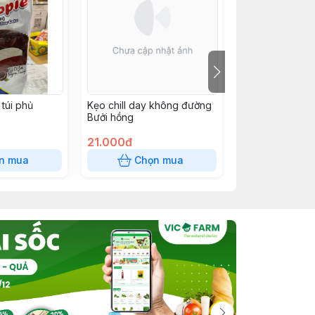
túi phủ
Kẹo chill day không đường
SNACK 12k
Bưởi hồng
21.000đ
12.000đ
n mua
Chọn mua
Chọn