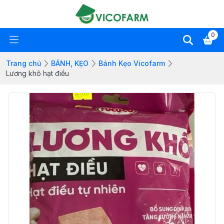
0
Trang chủ
BÁNH, KẸO
Bánh Kẹo Vicofarm
Lương khô hạt điều